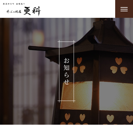
お
知
ら
せ